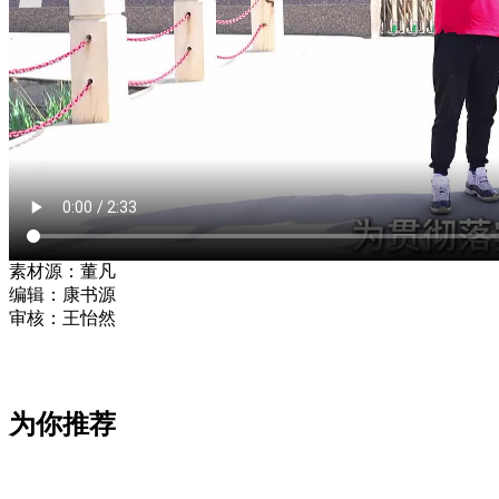
素材源：
董凡
编辑：
康书源
审核：
王怡然
深
度
调
研
为你推荐
强
赋
能，