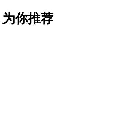
中
国
为你推荐
飞
鹤
发
布
《2025
年
环
境、
社
会
及
治
理
（ESG）
报
告》，
全
面
展