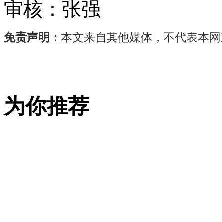
审核：
张强
免责声明：
本文来自其他媒体，不代表本网
在
江
西
省
为你推荐
新
余
市
分
宜
县，
当
地
2.4
万
亩
蜜