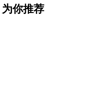
湖
为你推荐
市
精
心
打
造
的
政
务
服
务
品
牌，“莲
心
办”以“十
办”服
务
机
制
（延
时