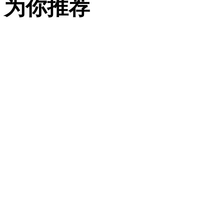
为你推荐
风
云
T9L
大
五
座
SUV
正
式
上
市，
搭
载
猎
鹰
700+智
能
辅
助
驾
驶
系