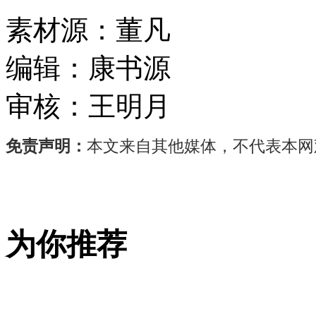
素材源：
董凡
编辑：
康书源
审核：
王明月
免责声明：
本文来自其他媒体，不代表本网
4
月
7
日，
为你推荐
2026
云
南
咖
啡
主