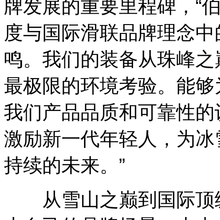
牌发展的重要里程碑，“伯
度与国际滑联品牌理念中
鸣。我们的装备从珠峰之
最极限的环境考验。能够
我们产品品质和可靠性的
激励新一代年轻人，为冰
持续的未来。”
从雪山之巅到国际顶级