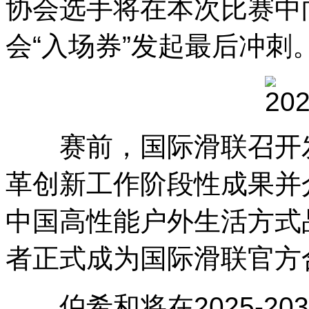
协会选手将在本次比赛中向
会“入场券”发起最后冲刺
赛前，国际滑联召开发布
革创新工作阶段性成果并
中国高性能户外生活方式
者正式成为国际滑联官方
伯希和将在2025-20