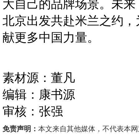
大自己的品牌场景。未来
北京出发共赴米兰之约，
献更多中国力量。
素材源：
董凡
编辑：
康书源
审核：
张强
免责声明：
本文来自其他媒体，不代表本网