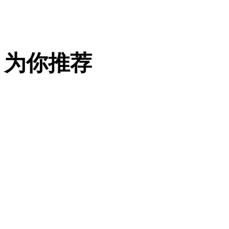
8
月
20
日
为你推荐
至
22
日，
外
资
企
业“山
西
行”在
太
原
成
功
举
办。