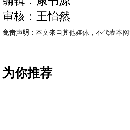
编辑：
康书源
审核：
王怡然
免责声明：
本文来自其他媒体，不代表本网
5
月
27
日，
为你推荐
国
务
院
新
闻
办
举
行“开
局
起