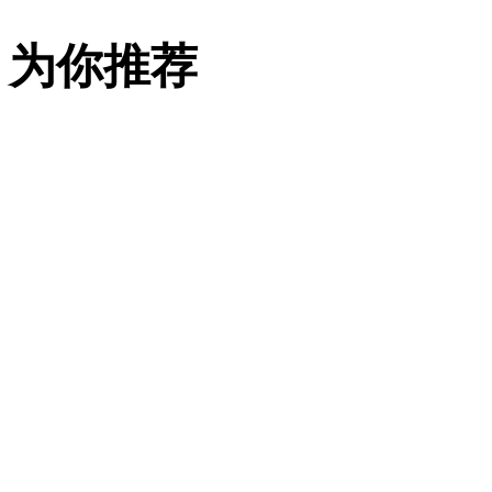
17
日，
为你推荐
大
型
原
创
舞
剧
《妈
祖》
新
闻
发
布
会
在
福
建
莆
田
召