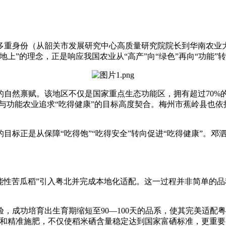
重身份（从韶关市发展研究中心高质量研究院院长到华南农业大
上”的理念，正是响应我国农业从“高产”向“绿色”再向“功能”
然禀赋。该地区不仅是国家重点生态功能区，拥有超过70%的
，与功能农业追求“吃得健康”的目标高度契合。梅州市蕉岭县也依
目标正是从保障“吃得饱”“吃得安全”转向促进“吃得健康”。
功能性苦瓜稻”引入粤北并完成本地化适配。这一过程并非简单的
成功培育出生育期缩短至90—100天的品系，使其完美适配
良和精准施肥，不仅使稻米硒含量稳定达到国家富硒标准，更重