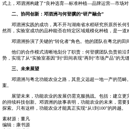
式上，邓泗洲构建了“良种选育—标准种植—品牌运营—市场对
二、协同创新：邓泗洲与何登骥的“研产融合”
邓泗洲实践的成功，离不开与湖南省水稻研究所原所长何登
然而，实验室成功的品种能否在特定区域规模化种植，是一道
邓泗洲扮演了关键的“转化者”角色。他的团队在粤北的田间
他们的合作模式清晰地划分了职责：何登骥团队负责前沿育
势，实现了从“实验室基因”到“田间表现”再到“市场产品”的无
三
、未来展望
邓泗洲与粤北功能农业之路，其意义远超一地一产的范畴。一
案。
展望未来，功能农业的发展仍需克服挑战。包括：建立更完
的持续科技创新。邓泗洲的故事表明，功能农业的未来，需要
探索。只有这样，功能农业才能真正实现“从1到100”的跨越。
素材源：
董凡
编辑：
康书源