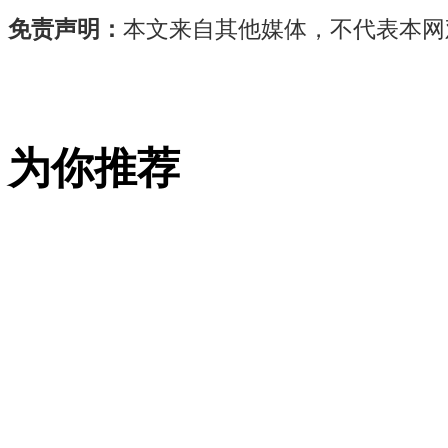
免责声明：
本文来自其他媒体，不代表本网
近
日，
以“共
创
为你推荐
金
砖
未
来
共
谱
南
方
新
篇”为
主
题
的
金